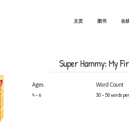
主页
图书
在
Super Hammy: My Firs
Ages
Word Count
4 - 6
30 - 50 words per